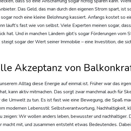
 checken, dass so eine Anschaffung sogar richtig sparen kann. We
ieter. Das Geld, das man durch den eigenen Strom spart, ist sc
 sogar noch eine kleine Belohnung kassiert. Anfangs kostet so ei
 läuft’s fast wie von selbst. Viele Experten meinen sogar, dass di
ick hat. Und in manchen Ländern gibt’s sogar Förderungen vom St
igt sogar der Wert seiner Immobilie – eine Investition, die sich w
relle Akzeptanz von Balkonkr
n unserem Alltag diese Energie auf einmal ist. Früher war das irg
 hat, kann aktiv mitmachen. Das sorgt zwar manchmal auch für Ske
die Umwelt zu tun. Es ist fast wie eine Bewegung, die Spaß mac
 modernen Lebensstil: Selbstverantwortung, Nachhaltigkeit, klei
 zeigen: Wir wollen anders leben, bewusster und nachhaltiger. Da
r macht mit, und zusammen entsteht etwas Bedeutendes. Dabei s