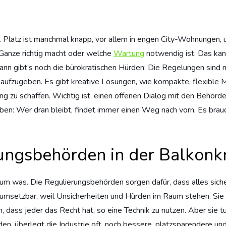
. Platz ist manchmal knapp, vor allem in engen City-Wohnungen, 
 Ganze richtig macht oder welche
Wartung
notwendig ist. Das kan
 dann gibt’s noch die bürokratischen Hürden: Die Regelungen sind
d, aufzugeben. Es gibt kreative Lösungen, wie kompakte, flexible
g zu schaffen. Wichtig ist, einen offenen Dialog mit den Behör
Leben: Wer dran bleibt, findet immer einen Weg nach vorn. Es brau
rungsbehörden in der Balkonk
kaum was. Die Regulierungsbehörden sorgen dafür, dass alles sich
 umsetzbar, weil Unsicherheiten und Hürden im Raum stehen. Sie
, dass jeder das Recht hat, so eine Technik zu nutzen. Aber sie t
en, überlegt die Industrie oft, noch bessere, platzsparendere un