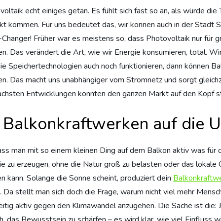
voltaik echt einiges getan. Es fühlt sich fast so an, als würde di
rkt kommen. Für uns bedeutet das, wir können auch in der Stadt
me-Changer! Früher war es meistens so, dass Photovoltaik nur für
len. Das verändert die Art, wie wir Energie konsumieren, total. W
 die Speichertechnologien auch noch funktionieren, dann können 
gen. Das macht uns unabhängiger vom Stromnetz und sorgt gleichz
 nächsten Entwicklungen könnten den ganzen Markt auf den Kopf s
 Balkonkraftwerken auf die 
ss man mit so einem kleinen Ding auf dem Balkon aktiv was für de
gie zu erzeugen, ohne die Natur groß zu belasten oder das lokal
en kann. Solange die Sonne scheint, produziert dein
Balkonkraftw
. Da stellt man sich doch die Frage, warum nicht viel mehr Mensc
zeitig aktiv gegen den Klimawandel anzugehen. Die Sache ist die
, das Bewusstsein zu schärfen – es wird klar, wie viel Einfluss wi