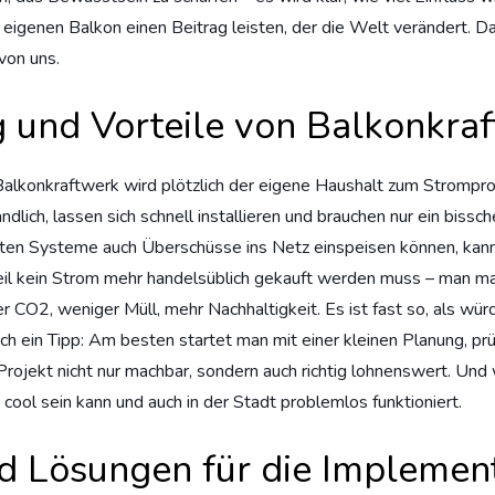
m eigenen Balkon einen Beitrag leisten, der die Welt verändert. D
 von uns.
 und Vorteile von Balkonkra
 Balkonkraftwerk wird plötzlich der eigene Haushalt zum Stromprod
handlich, lassen sich schnell installieren und brauchen nur ein bi
ten Systeme auch Überschüsse ins Netz einspeisen können, kann
weil kein Strom mehr handelsüblich gekauft werden muss – man m
 CO2, weniger Müll, mehr Nachhaltigkeit. Es ist fast so, als wür
och ein Tipp: Am besten startet man mit einer kleinen Planung, p
Projekt nicht nur machbar, sondern auch richtig lohnenswert. U
 cool sein kann und auch in der Stadt problemlos funktioniert.
d Lösungen für die Implemen