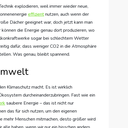
e Technik explodieren, weil immer wieder neue,
 Sonnenenergie
effizient
nutzen, auch wenn der
 große Dächer geeignet war, doch jetzt kann man
ir können die Energie genau dort produzieren, wo
Balkonkraftwerke sogar bei schlechtem Wetter
eitig dafür, dass weniger CO2 in die Atmosphäre
tellen. Was genau, bleibt spannend.
Umwelt
n Klimaschutz macht. Es ist wirklich
e Ökosystem durcheinanderzubringen. Fast wie ein
erk
saubere Energie – das ist nicht nur
hen das für sich nutzen, um den eigenen
: Je mehr Menschen mitmachen, desto größer wird
r alle haben, wenn wir nur ein bisschen anders