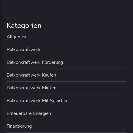
t
e
Kategorien
n
Allgemein
n
Balkonkraftwerk
u
Balkonkraftwerk Förderung
m
Balkonkraftwerk Kaufen
m
Balkonkraftwerk Mieten
e
Balkonkraftwerk Mit Speicher
r
Erneuerbare Energien
i
Finanzierung