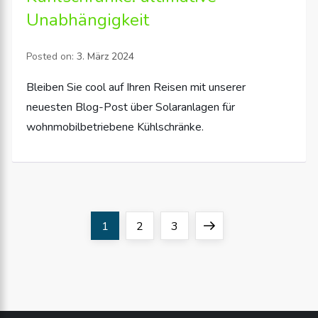
Unabhängigkeit
Posted on:
3. März 2024
Bleiben Sie cool auf Ihren Reisen mit unserer
neuesten Blog-Post über Solaranlagen für
wohnmobilbetriebene Kühlschränke.
S
Page
Page
Page
Next
1
2
3
e
page
i