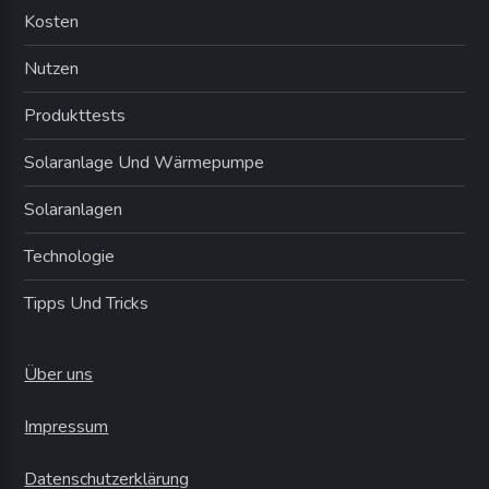
Kosten
e
Nutzen
r
Produkttests
u
Solaranlage Und Wärmepumpe
n
Solaranlagen
g
Technologie
d
Tipps Und Tricks
e
Über uns
r
Impressum
B
Datenschutzerklärung