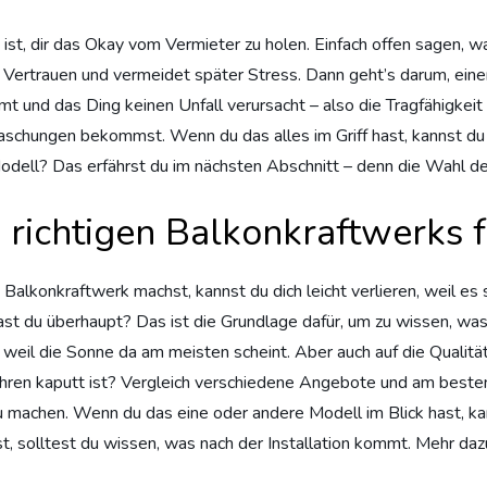
ist, dir das Okay vom Vermieter zu holen. Einfach offen sagen, was
t Vertrauen und vermeidet später Stress. Dann geht’s darum, ein
t und das Ding keinen Unfall verursacht – also die Tragfähigkeit 
rraschungen bekommst. Wenn du das alles im Griff hast, kannst du
 Modell? Das erfährst du im nächsten Abschnitt – denn die Wahl d
 richtigen Balkonkraftwerks 
alkonkraftwerk machst, kannst du dich leicht verlieren, weil es
 hast du überhaupt? Das ist die Grundlage dafür, um zu wissen, wa
 weil die Sonne da am meisten scheint. Aber auch auf die Qualitä
ahren kaputt ist? Vergleich verschiedene Angebote und am besten,
f zu machen. Wenn du das eine oder andere Modell im Blick hast, k
kst, solltest du wissen, was nach der Installation kommt. Mehr da