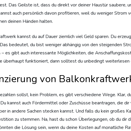
ltest. Das Geilste ist, dass du direkt vor deiner Haustür saubere
annst auch persönlich davon profitieren, weil du weniger Strom v
hen deinen Händen halten.
ftwerk kannst du auf Dauer ziemlich viel Geld sparen. Du erzeug
kt. Das bedeutet, du bist weniger abhängig von den steigenden 
s – es gibt auch interessante Möglichkeiten, die Anschaffungskost
e überhaupt funktioniert, dann solltest du unbedingt weiterlesen –
anzierung von Balkonkraftwer
bezahlen sollst, kein Problem, es gibt verschiedene Wege. Klar, 
on. Du kannst auch Fördermittel oder Zuschüsse beantragen, die 
er in andere Sachen stecken kannst. Und falls du kein großes Kapi
nvestition zu stemmen. Na, hast du schon Überlegungen, ob du dir
önnten die Lösung sein, wenn du deine Kosten auf monatliche Rat