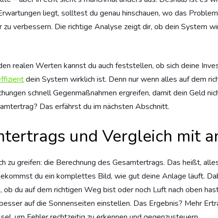
 Erwartungen liegt, solltest du genau hinschauen, wo das Problem s
 zu verbessern. Die richtige Analyse zeigt dir, ob dein System wi
 realen Werten kannst du auch feststellen, ob sich deine Investi
ffizient
dein System wirklich ist. Denn nur wenn alles auf dem ric
ichungen schnell Gegenmaßnahmen ergreifen, damit dein Geld nicht
amtertrag? Das erfährst du im nächsten Abschnitt.
tertrags und Vergleich mit 
lich zu greifen: die Berechnung des Gesamtertrags. Das heißt, al
bekommst du ein komplettes Bild, wie gut deine Anlage läuft. Da
, ob du auf dem richtigen Weg bist oder noch Luft nach oben hast
esser auf die Sonnenseiten einstellen. Das Ergebnis? Mehr Ertra
üssel, um Fehler rechtzeitig zu erkennen und gegenzusteuern.