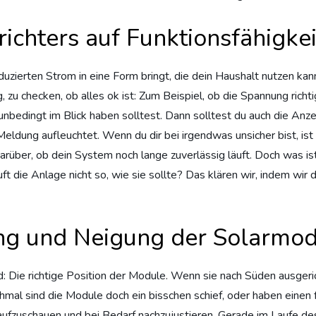
ichters auf Funktionsfähigkei
zierten Strom in eine Form bringt, die dein Haushalt nutzen kann. 
g, zu checken, ob alles ok ist: Zum Beispiel, ob die Spannung ric
u unbedingt im Blick haben solltest. Dann solltest du auch die An
 Meldung aufleuchtet. Wenn du dir bei irgendwas unsicher bist, ist
darüber, ob dein System noch lange zuverlässig läuft. Doch was is
ft die Anlage nicht so, wie sie sollte? Das klären wir, indem wir
ng und Neigung der Solarmo
rd: Die richtige Position der Module. Wenn sie nach Süden ausge
nchmal sind die Module doch ein bisschen schief, oder haben ein
aufzuschauen und bei Bedarf nachzujustieren. Gerade im Laufe des