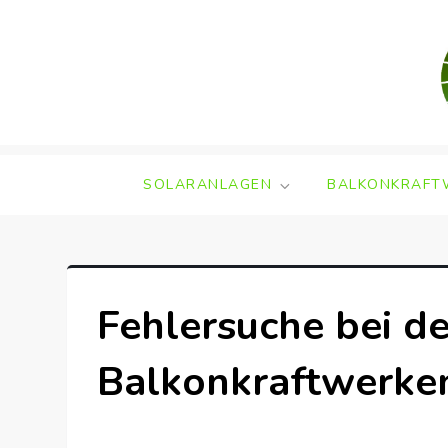
Skip
to
content
SOLARANLAGEN
BALKONKRAFT
Fehlersuche bei d
Balkonkraftwerke