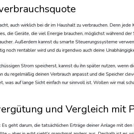
nverbrauchsquote
t, auch wirklich bei dir im Haushalt zu verbrauchen. Denn jede Kil
es, die Geräte, die viel Energie brauchen, möglichst während der
raucher. Außerdem kannst du smarte Steuerungssysteme verwend
stig noch rentabler wird und du irgendwo auch deine Unabhängig
hüssigen Strom speicherst, kannst du ihn später nutzen, wenn di
n du regelmäßig deinen Verbrauch anpasst und die Speicher clever
, was auf lange Sicht einfach nur sinnvoll ist. Wollen wir mal sch
vergütung und Vergleich mit
Es geht darum, die tatsächlichen Erträge deiner Anlage mit den 
lte – aber in echt sieht’s manchmal anders aus. Deshalb ist es w