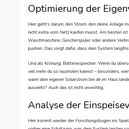
Optimierung der Eige
Hier geht’s darum, den Strom, den deine Anlage mach
nicht extra vom Netz kaufen musst. Am besten ist 
Waschmaschine, Geschirrspüler oder andere Verb
pushen. Das sorgt dafür, dass dein System langfri
Und als Krönung: Batteriespeicher. Wenn du übersc
viel mehr du so rausholen kannst – besonders, wen
wann dein eigener Solarstrom bei dir im Haus landet
auswirkt? Auch das ist nicht unwichtig.
Analyse der Einspeise
Hier kommt wieder der Forschungsbogen ins Spiel: 
vorher eine Schätzung, was dein System leisten sol