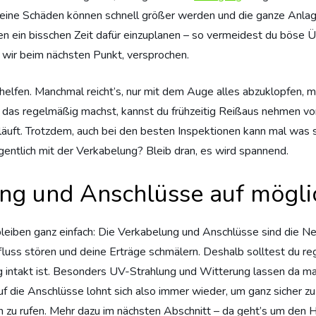
ine Schäden können schnell größer werden und die ganze Anlage 
en ein bisschen Zeit dafür einzuplanen – so vermeidest du böse Ü
 wir beim nächsten Punkt, versprochen.
helfen. Manchmal reicht’s, nur mit dem Auge alles abzuklopfen, m
 das regelmäßig machst, kannst du frühzeitig Reißaus nehmen vo
 läuft. Trotzdem, auch bei den besten Inspektionen kann mal was s
gentlich mit der Verkabelung? Bleib dran, es wird spannend.
ng und Anschlüsse auf mögli
ir bleiben ganz einfach: Die Verkabelung und Anschlüsse sind die
uss stören und deine Erträge schmälern. Deshalb solltest du re
rung intakt ist. Besonders UV-Strahlung und Witterung lassen da 
uf die Anschlüsse lohnt sich also immer wieder, um ganz sicher
n zu rufen. Mehr dazu im nächsten Abschnitt – da geht’s um den 