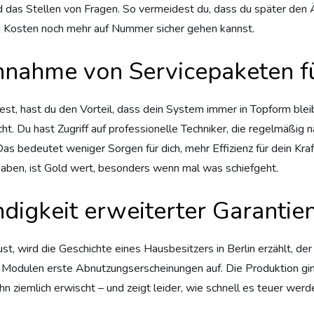
 das Stellen von Fragen. So vermeidest du, dass du später den Ärg
en Kosten noch mehr auf Nummer sicher gehen kannst.
chnahme von Servicepaketen f
st, hast du den Vorteil, dass dein System immer in Topform bleib
cht. Du hast Zugriff auf professionelle Techniker, die regelmäßi
Das bedeutet weniger Sorgen für dich, mehr Effizienz für dein Kr
haben, ist Gold wert, besonders wenn mal was schiefgeht.
digkeit erweiterter Garantie
ust, wird die Geschichte eines Hausbesitzers in Berlin erzählt, d
 Modulen erste Abnutzungserscheinungen auf. Die Produktion ging
n ziemlich erwischt – und zeigt leider, wie schnell es teuer werd