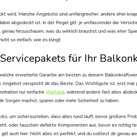
kt wird. Manche Angebote sind umfangreicher, andere eher knapp
dabei abgedeckt ist. In der Regel gilt: je umfassender die Versic
, genau hinzuschauen, was du wirklich brauchst und was eher Spie
icht so einfach, wie es klingt.
Servicepakets für Ihr Balkon
welche erweiterte Garantie am besten zu deinem Balkonkraftwer
s Angebot verspricht dir das Beste. Das Wichtigste ist, erst ma
einhalten nur einfache
Wartung
, während andere fast alles abdecke
 dir Sorgen machst, sparen oder mehr Sicherheit zu haben.
s, um sicherzustellen, dass alles rund läuft, bevor größere Pro
eht, oder tauschen defekte Komponenten aus, bevor es richtig teu
lt auch hier: Nicht alles ist perfekt, und du solltest dir genau a