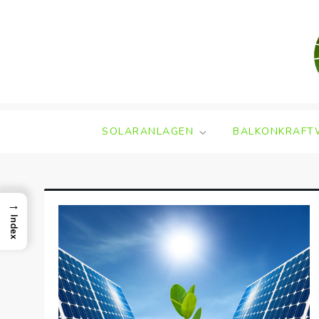
Skip
to
content
SOLARANLAGEN
BALKONKRAFT
→
Index