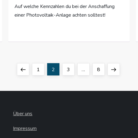
Auf welche Kennzahlen du bei der Anschaffung
einer Photovoltaik-Anlage achten solltest!
Previous
Page
Page
Page
Page
Next
1
2
3
…
8
page
page
Über uns
Impressum