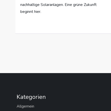
nachhaltige Solaranlagen. Eine grüne Zukunft
beginnt hier.
S
e
i
t
Kategorien
e
Allgemein