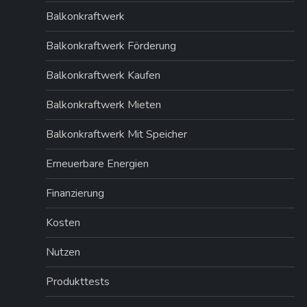
n
Balkonkraftwerk
n
Balkonkraftwerk Förderung
u
Balkonkraftwerk Kaufen
m
Balkonkraftwerk Mieten
m
Balkonkraftwerk Mit Speicher
e
Erneuerbare Energien
Finanzierung
r
Kosten
i
Nutzen
e
Produkttests
r