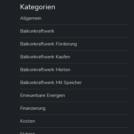
t
Kategorien
e
Allgemein
n
Balkonkraftwerk
n
Balkonkraftwerk Förderung
u
Balkonkraftwerk Kaufen
m
Balkonkraftwerk Mieten
m
Balkonkraftwerk Mit Speicher
e
Erneuerbare Energien
Finanzierung
r
Kosten
i