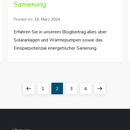
Sanierung
Posted on:
14. März 2024
Erfahren Sie in unserem Blogbeitrag alles über
Solaranlagen und Wärmepumpen sowie das
Einsparpotenzial energetischer Sanierung.
Previous
Page
Page
Page
Page
Next
1
2
3
4
page
page