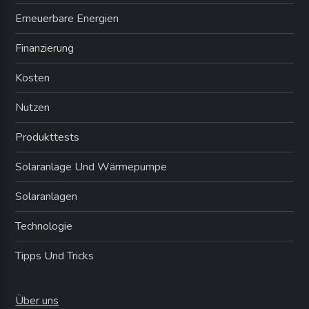
r
Erneuerbare Energien
i
Finanzierung
Kosten
e
Nutzen
r
Produkttests
u
Solaranlage Und Wärmepumpe
n
Solaranlagen
g
Technologie
d
Tipps Und Tricks
e
Über uns