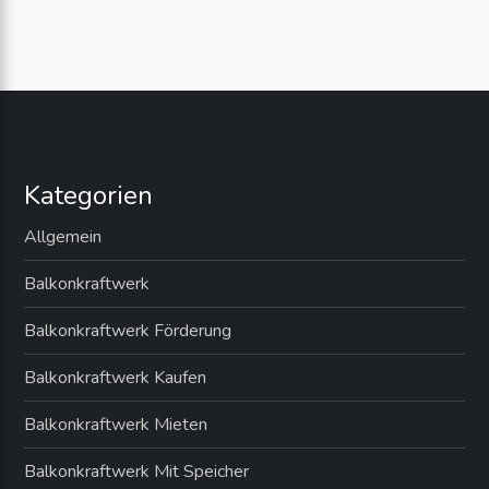
e
page
page
i
t
e
Kategorien
n
Allgemein
n
Balkonkraftwerk
u
Balkonkraftwerk Förderung
m
Balkonkraftwerk Kaufen
m
Balkonkraftwerk Mieten
e
Balkonkraftwerk Mit Speicher