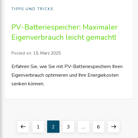
TIPPS UND TRICKS
PV-Batteriespeicher: Maximaler
Eigenverbrauch leicht gemacht!
Posted on:
15. März 2025
Erfahren Sie, wie Sie mit PV-Batteriespeichern Ihren
Eigenverbrauch optimieren und Ihre Energiekosten
senken können.
S
Previous
Page
Page
Page
Page
Next
1
2
3
…
6