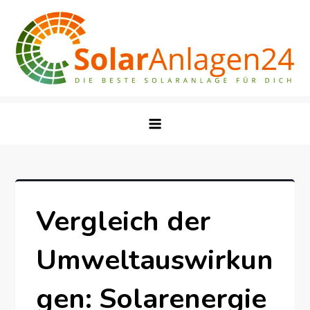
Skip
to
content
Vergleich der
Umweltauswirkun
gen: Solarenergie