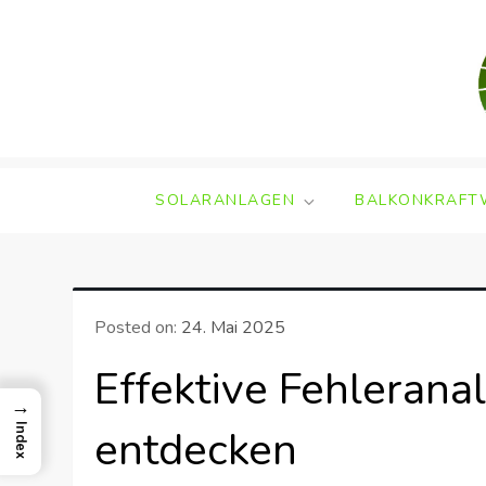
Skip
to
content
SOLARANLAGEN
BALKONKRAFT
Posted on:
24. Mai 2025
Effektive Fehlerana
→
entdecken
Index