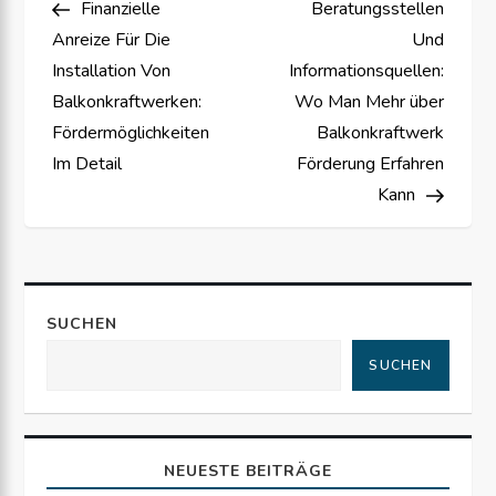
Finanzielle
Beratungsstellen
e
Anreize Für Die
Und
i
Installation Von
Informationsquellen:
Balkonkraftwerken:
Wo Man Mehr über
t
Fördermöglichkeiten
Balkonkraftwerk
Im Detail
Förderung Erfahren
r
Kann
a
g
SUCHEN
s
SUCHEN
n
a
NEUESTE BEITRÄGE