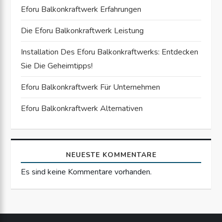
v
Eforu Balkonkraftwerk Erfahrungen
i
Die Eforu Balkonkraftwerk Leistung
g
Installation Des Eforu Balkonkraftwerks: Entdecken
a
Sie Die Geheimtipps!
Eforu Balkonkraftwerk Für Unternehmen
t
Eforu Balkonkraftwerk Alternativen
i
o
NEUESTE KOMMENTARE
n
Es sind keine Kommentare vorhanden.