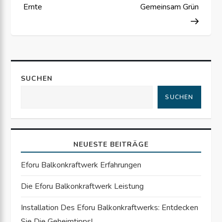
i
Ernte
Gemeinsam Grün
t
r
a
SUCHEN
SUCHEN
g
s
NEUESTE BEITRÄGE
n
Eforu Balkonkraftwerk Erfahrungen
a
Die Eforu Balkonkraftwerk Leistung
v
Installation Des Eforu Balkonkraftwerks: Entdecken
i
Sie Die Geheimtipps!