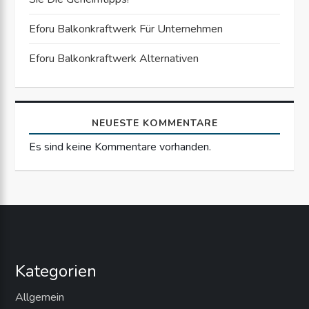
g
Eforu Balkonkraftwerk Für Unternehmen
a
Eforu Balkonkraftwerk Alternativen
t
i
NEUESTE KOMMENTARE
Es sind keine Kommentare vorhanden.
o
n
Kategorien
Allgemein