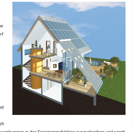
ie
rf
e
nd
ich
Schwankungen in der Energieproduktion auszugleichen und sorgt