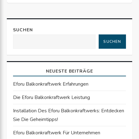
t
r
a
SUCHEN
SUCHEN
g
s
NEUESTE BEITRÄGE
n
Eforu Balkonkraftwerk Erfahrungen
a
Die Eforu Balkonkraftwerk Leistung
v
Installation Des Eforu Balkonkraftwerks: Entdecken
i
Sie Die Geheimtipps!
g
Eforu Balkonkraftwerk Für Unternehmen