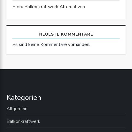
a
Eforu Balkonkraftwerk Alternativen
t
i
NEUESTE KOMMENTARE
Es sind keine Kommentare vorhanden.
o
n
Kategorien
Allgemein
Balkonkraftwerk