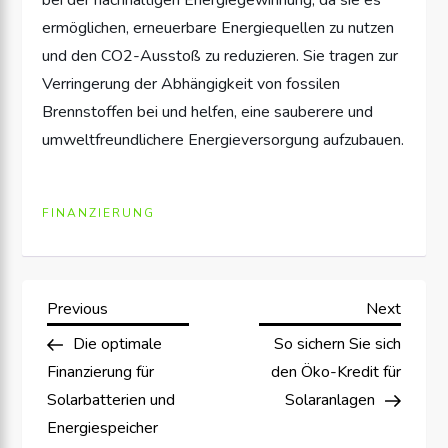
ermöglichen, erneuerbare Energiequellen zu nutzen
und den CO2-Ausstoß zu reduzieren. Sie tragen zur
Verringerung der Abhängigkeit von fossilen
Brennstoffen bei und helfen, eine sauberere und
umweltfreundlichere Energieversorgung aufzubauen.
FINANZIERUNG
B
Previous
Next
Previous
Next
Post
Post
Die optimale
So sichern Sie sich
e
Finanzierung für
den Öko-Kredit für
i
Solarbatterien und
Solaranlagen
Energiespeicher