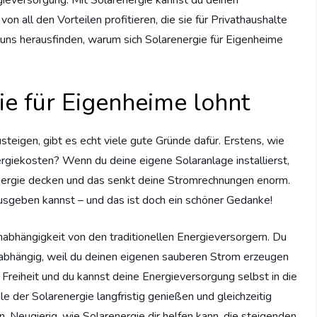
on all den Vorteilen profitieren, die sie für Privathaushalte
uns herausfinden, warum sich Solarenergie für Eigenheime
e für Eigenheime lohnt
eigen, gibt es echt viele gute Gründe dafür. Erstens, wie
rgiekosten? Wenn du deine eigene Solaranlage installierst,
nergie decken und das senkt deine Stromrechnungen enorm.
usgeben kannst – und das ist doch ein schöner Gedanke!
nabhängigkeit von den traditionellen Energieversorgern. Du
 abhängig, weil du deinen eigenen sauberen Strom erzeugen
 Freiheit und du kannst deine Energieversorgung selbst in die
le der Solarenergie langfristig genießen und gleichzeitig
. Neugierig, wie Solarenergie dir helfen kann, die steigenden